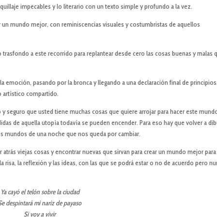
uillaje impecables y lo literario con un texto simple y profundo a la vez.
ar un mundo mejor, con reminiscencias visuales y costumbristas de aquellos
o trasfondo a este recorrido para replantear desde cero las cosas buenas y malas 
a la emoción, pasando por la bronca y llegando a una declaración final de principios
artístico compartido.
 y seguro que usted tiene muchas cosas que quiere arrojar para hacer este mund
das de aquella utopía todavía se pueden encender. Para eso hay que volver a dib
 los mundos de una noche que nos queda por cambiar.
r atrás viejas cosas y encontrar nuevas que sirvan para crear un mundo mejor para
la risa, la reflexión y las ideas, con las que se podrá estar o no de acuerdo pero n
Ya cayó el telón sobre la ciudad
Se despintará mi nariz de payaso
Si voy a vivir