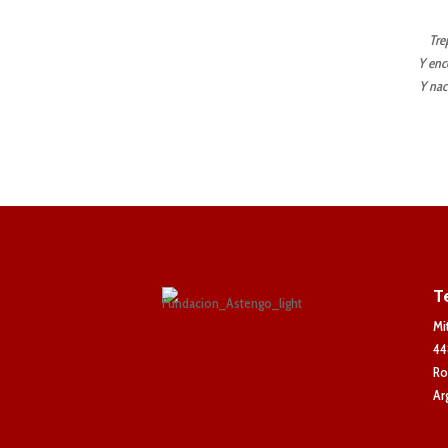
Tre
Y enc
Y nac
T
Mi
44
Ro
Ar