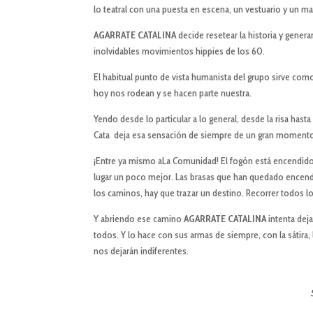
lo teatral con una puesta en escena, un vestuario y un maq
AGARRATE CATALINA
decide resetear la historia y gener
inolvidables movimientos hippies de los 60.
El habitual punto de vista humanista del grupo sirve com
hoy nos rodean y se hacen parte nuestra.
Yendo desde lo particular a lo general, desde la risa hast
Cata deja esa sensación de siempre de un gran momento 
¡Entre ya mismo aLa Comunidad! El fogón está encendido
lugar un poco mejor. Las brasas que han quedado encendi
los caminos, hay que trazar un destino. Recorrer todos
Y abriendo ese camino
AGARRATE CATALINA
intenta deja
todos. Y lo hace con sus armas de siempre, con la sátira, 
nos dejarán indiferentes.