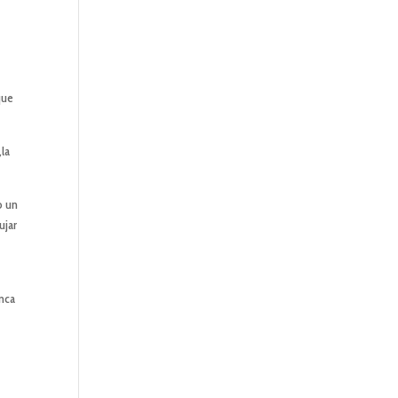
que
,la
o un
ujar
unca