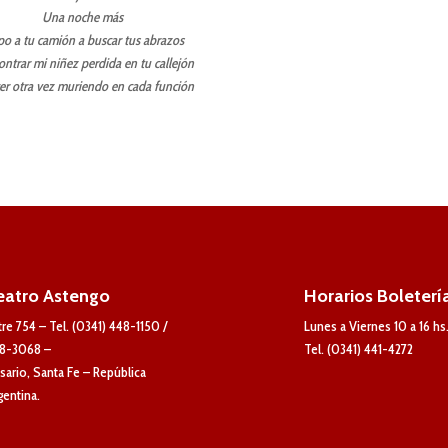
Una noche más
po a tu camión a buscar tus abrazos
ontrar mi niñez perdida en tu callejón
er otra vez muriendo en cada función
eatro Astengo
Horarios Boleterí
tre 754 – Tel. (0341) 448-1150 /
Lunes a Viernes 10 a 16 hs
8-3068 –
Tel. (0341) 441-4272
sario, Santa Fe – República
gentina.