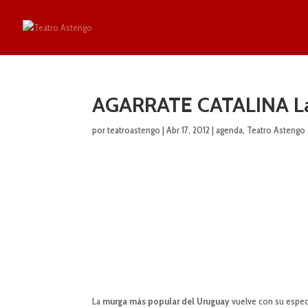
AGARRATE CATALINA L
por
teatroastengo
|
Abr 17, 2012
|
agenda
,
Teatro Astengo
La
murga más popular del Uruguay
vuelve con su espec