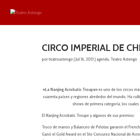
CIRCO IMPERIAL DE CHI
por
teatroastengo
|
Jul 16, 2013
|
agenda
,
Teatro Astengo
«La Nanjing Acrobatic Troupe»
es uno de los circos má
cuarenta países y regiones alrededor del mundo. Ha cul
shows de primera categoría, los cuales
El Nanjing Acrobatic Troupe y algunos de sus premios:
Truco de manos y Balanceo de Pelotas ganaron el French
Ganó el Gold Award en el 5to Concurso Nacional de Acroba