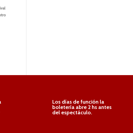
ival
otro
a
Los días de función la
boletería abre 2 hs antes
.
del espectáculo.