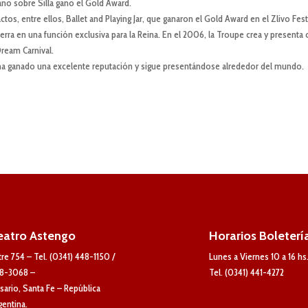
ano sobre Silla gano el Gold Award.
, entre ellos, Ballet and Playing Jar, que ganaron el Gold Award en el Zlivo Fest
erra en una función exclusiva para la Reina. En el 2006, la Troupe crea y presenta 
ream Carnival.
ha ganado una excelente reputación y sigue presentándose alrededor del mundo.
eatro Astengo
Horarios Boleterí
tre 754 – Tel. (0341) 448-1150 /
Lunes a Viernes 10 a 16 hs
8-3068 –
Tel. (0341) 441-4272
sario, Santa Fe – República
gentina.