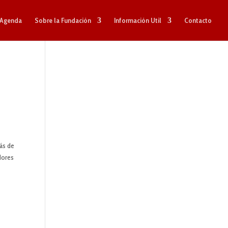
Agenda
Sobre la Fundación
Información Util
Contacto
ás de
dores