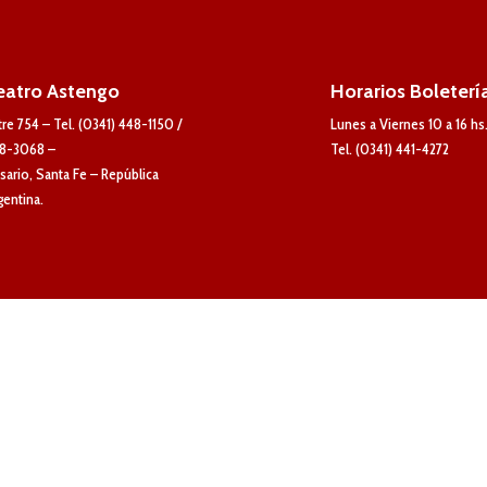
eatro Astengo
Horarios Boleterí
tre 754 – Tel. (0341) 448-1150 /
Lunes a Viernes 10 a 16 hs
8-3068 –
Tel. (0341) 441-4272
sario, Santa Fe – República
gentina.