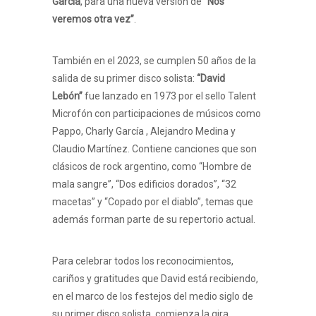
García
, para una nueva versión de
“Nos
veremos otra vez”
.
También en el 2023, se cumplen 50 años de la
salida de su primer disco solista:
“David
Lebón”
fue lanzado en 1973 por el sello Talent
Microfón con participaciones de músicos como
Pappo, Charly García , Alejandro Medina y
Claudio Martínez. Contiene canciones que son
clásicos de rock argentino, como “Hombre de
mala sangre”, “Dos edificios dorados”, “32
macetas” y “Copado por el diablo”, temas que
además forman parte de su repertorio actual.
Para celebrar todos los reconocimientos,
cariños y gratitudes que David está recibiendo,
en el marco de los festejos del medio siglo de
su primer disco solista, comienza la gira