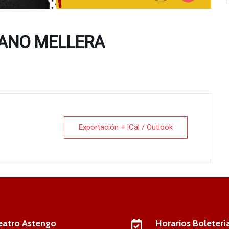
IANO MELLERA
Exportación + iCal / Outlook
eatro Astengo
Horarios Boleterí
