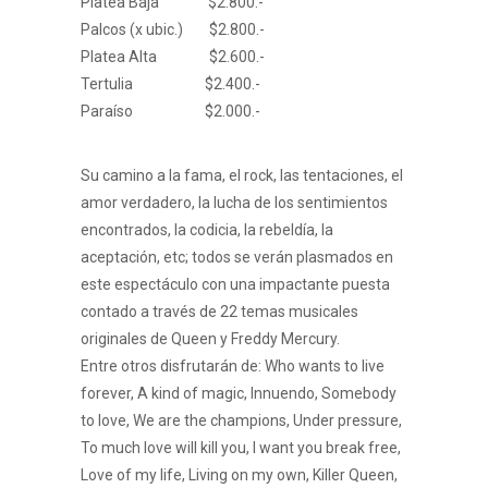
Platea Baja $2.800.-
Palcos (x ubic.) $2.800.-
Platea Alta $2.600.-
Tertulia $2.400.-
Paraíso $2.000.-
Su camino a la fama, el rock, las tentaciones, el
amor verdadero, la lucha de los sentimientos
encontrados, la codicia, la rebeldía, la
aceptación, etc; todos se verán plasmados en
este espectáculo con una impactante puesta
contado a través de 22 temas musicales
originales de Queen y Freddy Mercury.
Entre otros disfrutarán de: Who wants to live
forever, A kind of magic, Innuendo, Somebody
to love, We are the champions, Under pressure,
To much love will kill you, I want you break free,
Love of my life, Living on my own, Killer Queen,