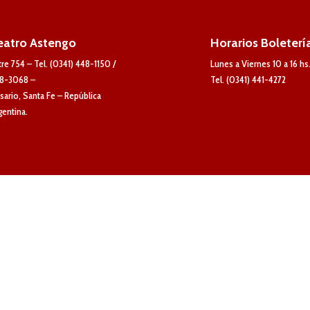
eatro Astengo
Horarios Boleterí
tre 754 – Tel. (0341) 448-1150 /
Lunes a Viernes 10 a 16 hs
8-3068 –
Tel. (0341) 441-4272
sario, Santa Fe – República
gentina.