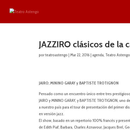
JAZZIRO clásicos de la 
por
teatroastengo
|
Mar 22, 2016
|
agenda
,
Teatro Asteng
JAIRO; MININO GARAY y BAPTISTE TROTIGNON
Pensado como un encuentro único entre tres prestigiosos
JAIRO y MININO GARAY, y BAPTISTE TROTIGNON, uno de lo
a nuestro país para el tour de presentación del primer di
en versión jazz.
El show, basado en un repertorio 100% francés y present
de Edith Piaf, Barbara, Charles Aznavour, Jacques Brel, 