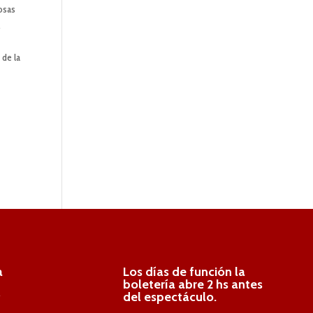
iosas
,
 de la
a
Los días de función la
boletería abre 2 hs antes
.
del espectáculo.