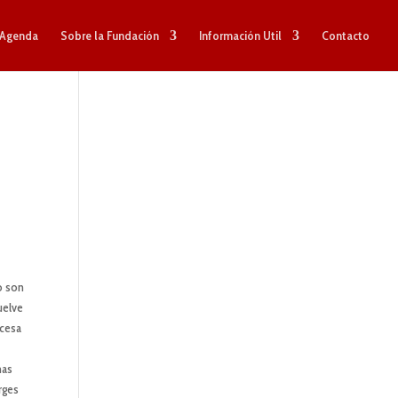
Agenda
Sobre la Fundación
Información Util
Contacto
o son
uelve
ncesa
mas
rges