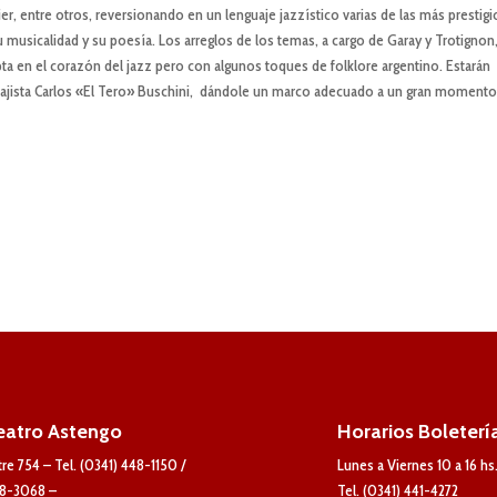
r, entre otros, reversionando en un lenguaje jazzístico varias de las más prestig
 musicalidad y su poesía. Los arreglos de los temas, a cargo de Garay y Trotignon
pta en el corazón del jazz pero con algunos toques de folklore argentino. Estarán
ajista Carlos «El Tero» Buschini, dándole un marco adecuado a un gran momento
eatro Astengo
Horarios Boleterí
tre 754 – Tel. (0341) 448-1150 /
Lunes a Viernes 10 a 16 hs
8-3068 –
Tel. (0341) 441-4272