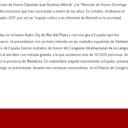
ención de Honor Diputado Juan Bautista Alberdi” y la “Mención de Honor Domingo
ndecoraciones que han cosechado a través de los años. En octubre, recibieron el
s 2017, por ser un “espejo crítico y un referente de libertad en la sociedad
as en el teatro Radio City de
Mar del Plata
y con una gira a Ecuador que los
arzo, se presentaron con un éxito rotundo en las ciudades españolas de
Valenci
eso de España, fueron invitados de honor del
Congreso
Internacional de la Lengu
l aire libre con entrada gratuita, a la que asistieron más de 30.000 personas. A
n la provincia de
Mendoza.
En septiembre viajarán nuevamente a España: actuará
luego se presentarán, durante tres semanas consecutivas, en el Palacio de Congre