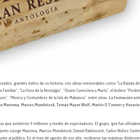
ovados, grandes éxitos de su historia, con obras memorables como “La Balada de
a Familiar”, “La Hora de la Nostalgia”, “Quien Conociera a María”, el bolero “Perdón
nson”, “Música y Costumbres de la Isla de Makanoa”, entre otras.
La formaci
ó
n act
rge Maronna, Marcos Mundstock, Tom
á
s Mayer Wolf, Mart
í
n O
’
Connor y Horacio
 las que asistieron 9 millones y medio de espectadores. El grupo, que fue oficialm
junto a Jorge Maronna, Marcos Mundstock, Daniel Rabinovich, Carlos Núñez Corté
junto al público. En el mes de agosto de ese año, recibieron las máximas distincio