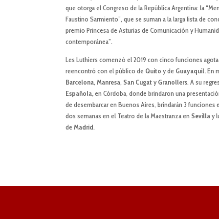
que otorga el Congreso de la República Argentina: la “M
Faustino Sarmiento”, que se suman a la larga lista de co
premio Princesa de Asturias de Comunicación y Humanidade
contemporánea”.
Les Luthiers comenzó el 2019 con cinco funciones agotad
reencontró con el público de
Quito
y de
Guayaquil.
En m
Barcelona
,
Manresa
,
San Cugat
y
Granollers
. A su regr
Espa
ñ
ola,
en Córdoba, donde brindaron una presentación a
de desembarcar en Buenos Aires, brindarán 3 funciones e
dos semanas en el Teatro de la Maestranza en
Sevilla
y 
de
Madrid
.