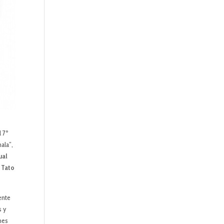
l 7º
ala”,
ual
 Tato
ente
s y
nes