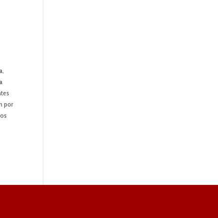
a
,
a
ntes
n por
sos