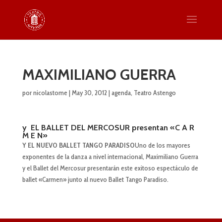
MAXIMILIANO GUERRA
por
nicolastome
|
May 30, 2012
|
agenda
,
Teatro Astengo
y
EL BALLET DEL MERCOSUR
presentan
«C A R
M E N»
Y EL NUEVO BALLET TANGO PARADISO
Uno de los mayores
exponentes de la danza a nivel internacional, Maximiliano Guerra
y el Ballet del Mercosur presentarán este exitoso espectáculo de
ballet «Carmen» junto al nuevo Ballet Tango Paradiso.