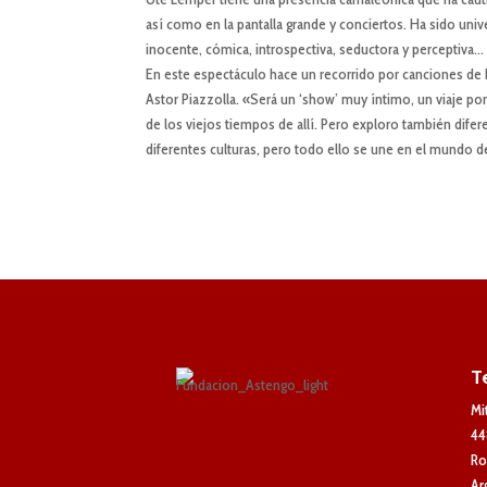
así como en la pantalla grande y conciertos. Ha sido un
inocente, cómica, introspectiva, seductora y perceptiva… 
En este espectáculo hace un recorrido por canciones de K
Astor Piazzolla. «Será un ‘show’ muy íntimo, un viaje por
de los viejos tiempos de allí. Pero exploro también dife
diferentes culturas, pero todo ello se une en el mundo de
T
Mi
44
Ro
Ar