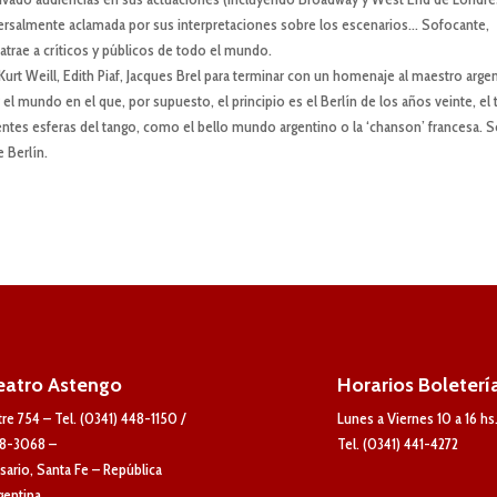
iversalmente aclamada por sus interpretaciones sobre los escenarios… Sofocante,
atrae a críticos y públicos de todo el mundo.
urt Weill, Edith Piaf, Jacques Brel para terminar con un homenaje al maestro arge
 el mundo en el que, por supuesto, el principio es el Berlín de los años veinte, el
rentes esferas del tango, como el bello mundo argentino o la ‘chanson’ francesa. 
 Berlín.
eatro Astengo
Horarios Boleterí
tre 754 – Tel. (0341) 448-1150 /
Lunes a Viernes 10 a 16 hs
8-3068 –
Tel. (0341) 441-4272
sario, Santa Fe – República
gentina.