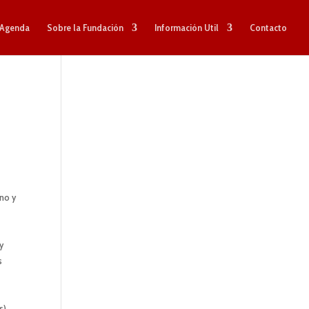
Agenda
Sobre la Fundación
Información Util
Contacto
ano y
y
s
s),