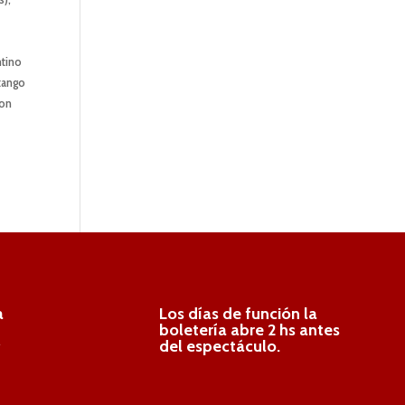
ntino
 tango
Son
a
Los días de función la
boletería abre 2 hs antes
.
del espectáculo.