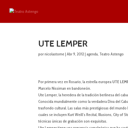
UTE LEMPER
por
nicolastome
|
Abr 9, 2012
|
agenda
,
Teatro Astengo
Por primera vez en Rosario, la estrella europea
UTE LEM
Marcelo Nissiman en bandoneón.
Ute Lemper, la heredera de la tradición berlinesa del cab
Conocida mundialmente como la verdadera Diva del Cabaret,
trasfondo cultural. Las salas más prestigiosas del mundo
cuales se incluyen Kurt Weill’s Recital, Illusions, City of 
técnicas únicas de grabación son exquisitas.
Ute Lemper tiene una presencia camaleónica que ha caut