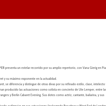
PER
presenta un estelar recorrido por su amplio repertorio, con Vana Gierig en Pi
aret y su máximo exponente en la actualidad.
 se diferencia y distingue de otras divas por su refinado estilo, clase, intelecto 
 han producido las actuaciones como solista en concierto de Ute Lemper, entre la
Strangers y Berlin Cabaret Evening. Sus dotes como actriz, cantante, bailarina, y sus
ivado audiencias en sus actuaciones (incluyendo Broadway y West End de Londre